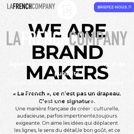
BRIEFEZ-NOUS
W
E
A
R
E
B
R
A
N
D
M
A
K
E
R
S
Agence internationale de branding et de
publicité
basée à Paris spécialisée dans la stratégie
S
T
O
R
Y
T
E
L
L
de marque, le design et la production sur
« La French », ce n’est pas un drapeau.
C’est une signature.
toutes les plateformes.
E
R
S
Une manière française de créer : culturelle,
audacieuse, parfois impertinente,toujours
exigeante. On aime les idées qui déplacent
B
R
A
N
D
les lignes, le sens du détail,le bon goût, et ce